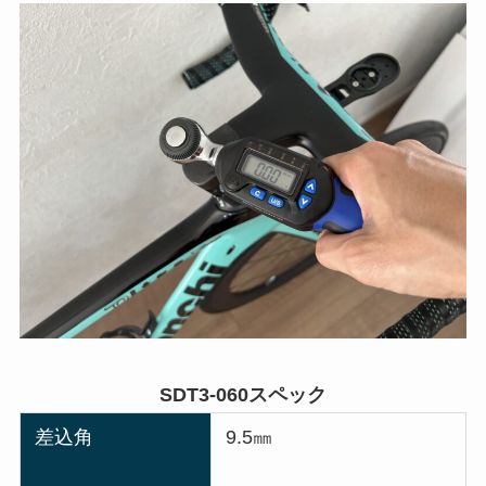
SDT3-060スペック
差込角
9.5㎜