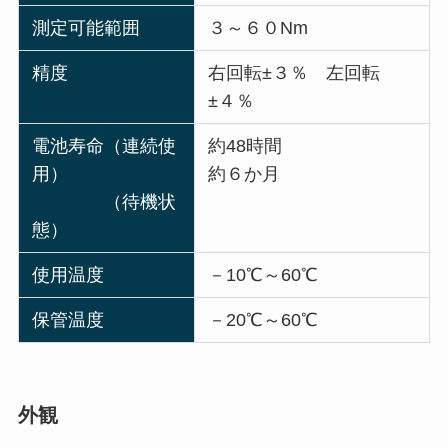
測定可能範囲
３～６０Nm
精度
右回転±３％ 左回転
±４％
電池寿命（連続使
約48時間
用）
約６か月
（待機状
態）
使用温度
－10℃～60℃
保管温度
－20℃～60℃
外観